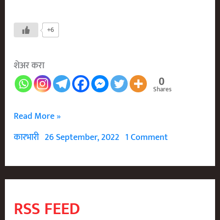
+6
शेअर करा
0
Shares
First
Read More »
Statue
कारभारी
26 September, 2022
1 Comment
Of
Shivaji
Maharaj
In
RSS FEED
World