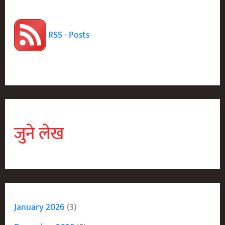
शिवाजी
महाराजांचा
RSS - Posts
जगातील
पहिला
पुतळा
कुठे
उभारला?
जुने लेख
January 2026
(3)