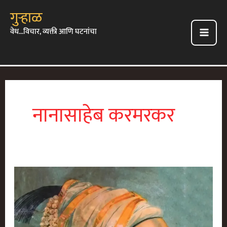
Skip
गुऱ्हाळ
To
वेध...विचार, व्यक्ती आणि घटनांचा
Content
Main
Men
नानासाहेब करमरकर