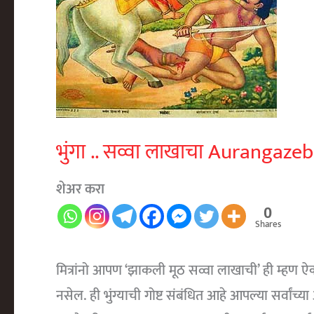
भुंगा .. सव्वा लाखाचा Aurangaz
शेअर करा
0
Shares
मित्रांनो आपण ‘झाकली मूठ सव्वा लाखाची’ ही म्हण ऐ
नसेल. ही भुंग्याची गोष्ट संबंधित आहे आपल्या सर्वांच्