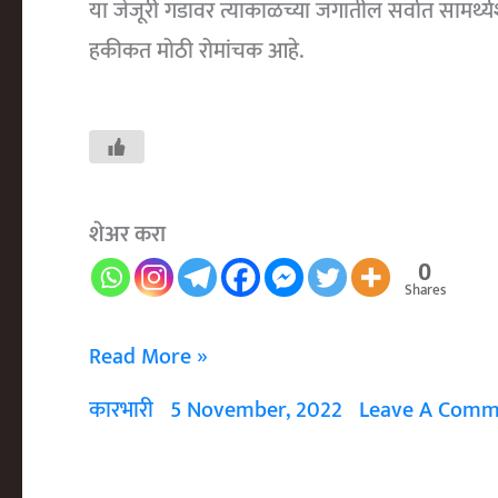
या जेजूरी गडावर त्याकाळच्या जगातील सर्वात सामर्थ्
हकीकत मोठी रोमांचक आहे.
शेअर करा
0
Shares
भुंगा
Read More »
..
कारभारी
5 November, 2022
Leave A Comm
सव्वा
लाखाचा