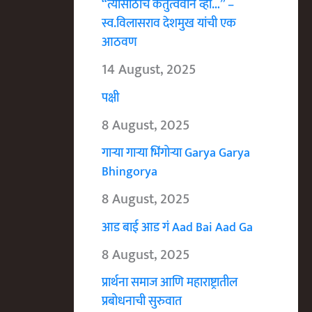
“त्यासाठीच कर्तुत्ववान व्हा…” –
स्व.विलासराव देशमुख यांची एक
आठवण
14 August, 2025
पक्षी
8 August, 2025
गाऱ्या गाऱ्या भिंगोऱ्या Garya Garya
Bhingorya
8 August, 2025
आड बाई आड गं Aad Bai Aad Ga
8 August, 2025
प्रार्थना समाज आणि महाराष्ट्रातील
प्रबोधनाची सुरुवात