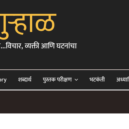
गुऱ्हाळ
...विचार, व्यक्ती आणि घटनांचा
ory
शब्दार्थ
पुस्तक परीक्षण
भटकंती
अध्या