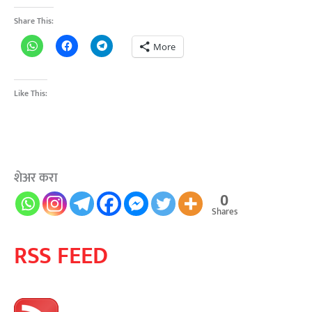
Share This:
More
Like This:
शेअर करा
0
Shares
RSS FEED