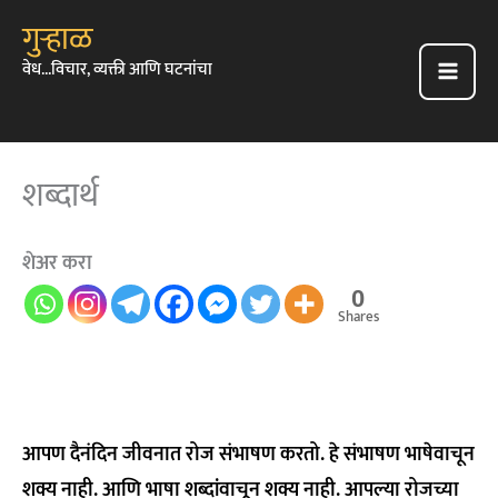
Skip
गुऱ्हाळ
To
वेध...विचार, व्यक्ती आणि घटनांचा
Content
Main
Men
शब्दार्थ
शेअर करा
0
Shares
आपण दैनंदिन जीवनात रोज संभाषण करतो. हे संभाषण भाषेवाचून
शक्य नाही. आणि भाषा शब्दांवाचून शक्य नाही. आपल्या रोजच्या