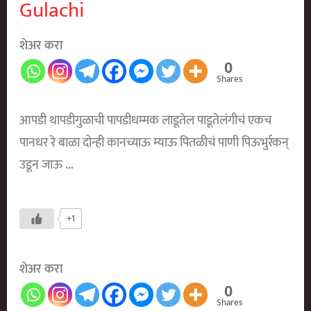
Gulachi
Aad
Ga
शेअर करा
0
Shares
आपडी थापडीगुळाची पापडीधम्मक लाडूतेल पाडूतेलंगीचं एकच
पानधर रे बाळा दोन्ही कानच्याऊ म्याऊ पितळीचं पाणी पिऊभुर्रकन्
उडून जाऊ …
+1
शेअर करा
0
Shares