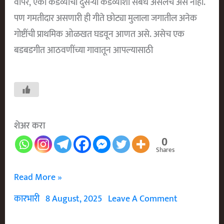
वापर, एका कडव्याचा दुसऱ्या कडव्याशी संबंध असेलच असे नाही.
पण गमतीदार असणारी ही गीते छोट्या मुलाला जगातील अनेक
गोष्टींची प्राथमिक ओळखत घडवून आणत असे. असेच एक
बडबडगीत आठवणींच्या गावातून आपल्यासाठी
शेअर करा
0
Shares
गाऱ्या
Read More »
गाऱ्या
कारभारी
8 August, 2025
Leave A Comment
भिंगोऱ्या