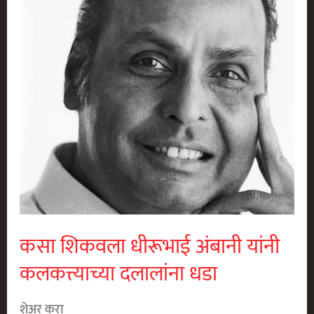
कसा शिकवला धीरूभाई अंबानी यांनी
कलकत्त्याच्या दलालांना धडा
शेअर करा