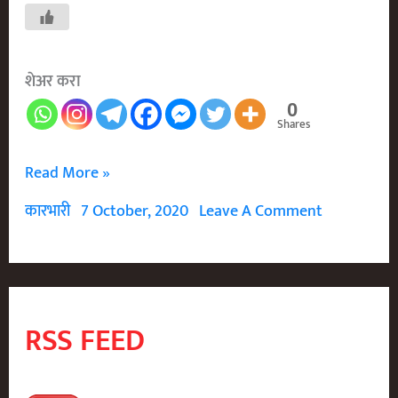
शेअर करा
0
Shares
कसा
Read More »
शिकवला
कारभारी
7 October, 2020
Leave A Comment
धीरूभाई
अंबानी
यांनी
कलकत्त्याच्या
RSS FEED
दलालांना
धडा