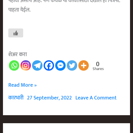
पहावा असाच आहे. पण केवळ या कवितेसाठी देखील हा चित्रपट
पाहता येईल.
शेअर करा
0
Shares
अर्धसत्य Ardhsatya
Read More »
कारभारी
27 September, 2022
Leave A Comment