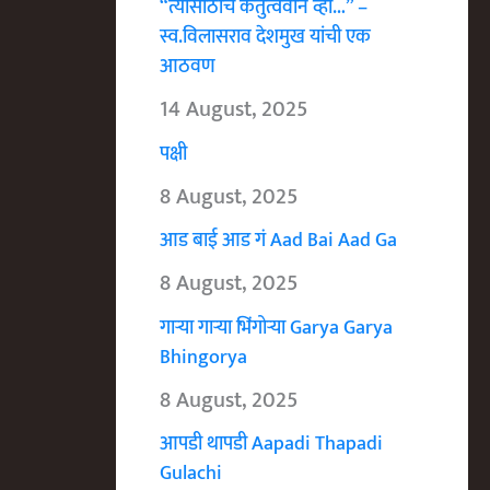
“त्यासाठीच कर्तुत्ववान व्हा…” –
स्व.विलासराव देशमुख यांची एक
आठवण
14 August, 2025
पक्षी
8 August, 2025
आड बाई आड गं Aad Bai Aad Ga
8 August, 2025
गाऱ्या गाऱ्या भिंगोऱ्या Garya Garya
Bhingorya
8 August, 2025
आपडी थापडी Aapadi Thapadi
Gulachi