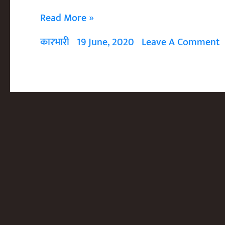
शक्ति
Read More »
और
कारभारी
19 June, 2020
Leave A Comment
क्षमा
Shakti
Aur
Kshama