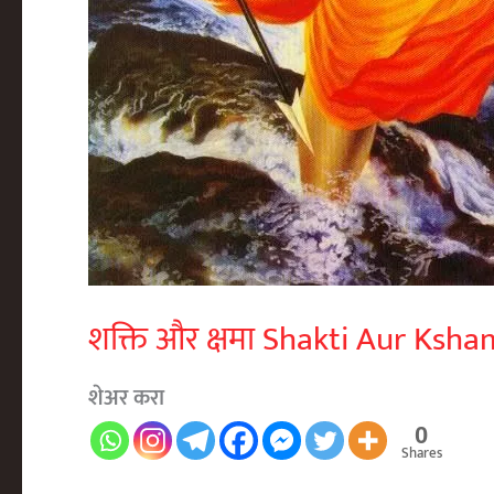
शक्ति और क्षमा Shakti Aur Ksh
शेअर करा
0
Shares