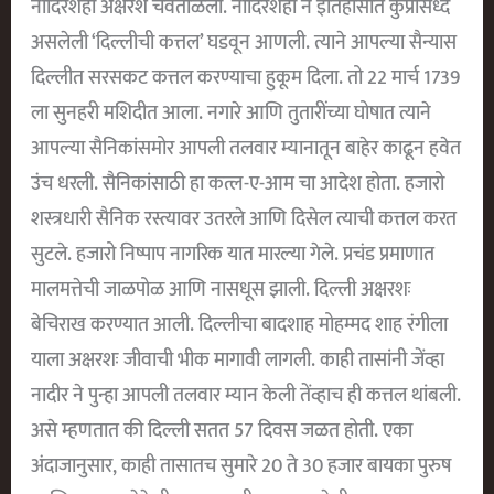
नादिरशहा अक्षरश चवताळला. नादिरशहा ने इतिहासात कुप्रसिध्द
असलेली ‘दिल्लीची कत्तल’ घडवून आणली. त्याने आपल्या सैन्यास
दिल्लीत सरसकट कत्तल करण्याचा हुकूम दिला. तो 22 मार्च 1739
ला सुनहरी मशिदीत आला. नगारे आणि तुतारींच्या घोषात त्याने
आपल्या सैनिकांसमोर आपली तलवार म्यानातून बाहेर काढून हवेत
उंच धरली. सैनिकांसाठी हा कत्ल-ए-आम चा आदेश होता. हजारो
शस्त्रधारी सैनिक रस्त्यावर उतरले आणि दिसेल त्याची कत्तल करत
सुटले. हजारो निष्पाप नागरिक यात मारल्या गेले. प्रचंड प्रमाणात
मालमत्तेची जाळपोळ आणि नासधूस झाली. दिल्ली अक्षरशः
बेचिराख करण्यात आली. दिल्लीचा बादशाह मोहम्मद शाह रंगीला
याला अक्षरशः जीवाची भीक मागावी लागली. काही तासांनी जेंव्हा
नादीर ने पुन्हा आपली तलवार म्यान केली तेंव्हाच ही कत्तल थांबली.
असे म्हणतात की दिल्ली सतत 57 दिवस जळत होती. एका
अंदाजानुसार, काही तासातच सुमारे 20 ते 30 हजार बायका पुरुष