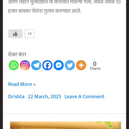
आणि लहान मुलेदेखील या कत्तलीत मारल्या गेली. जवळ जवळ 10
हजार बायका पोरांना गुलाम करण्यात आले.
+2
शेअर करा
0
Shares
कोहिनूर
Read More »
हिरा
Drishta
22 March, 2025
Leave A Comment
आणि
दिल्लीतील
भीषण