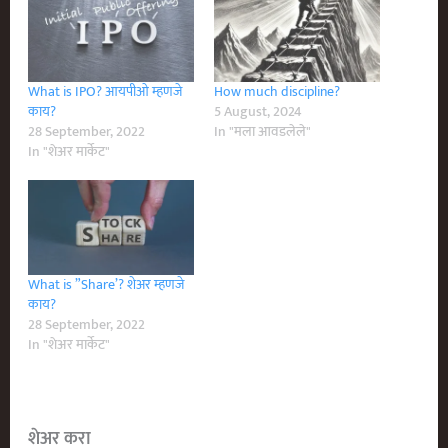
What is IPO? आयपीओ म्हणजे
How much discipline?
काय?
5 August, 2024
28 September, 2022
In "मला आवडलेले"
In "शेअर मार्केट"
What is ”Share’? शेअर म्हणजे
काय?
28 September, 2022
In "शेअर मार्केट"
शेअर करा