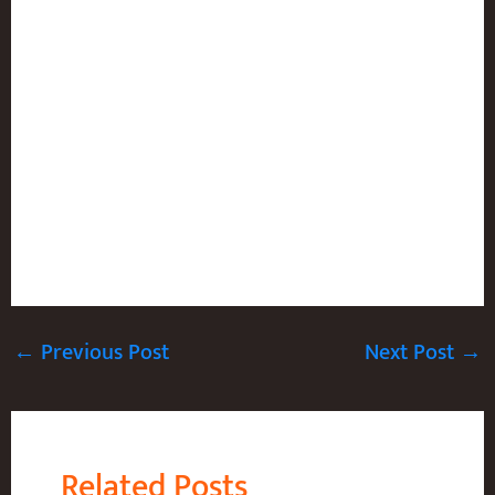
←
Previous Post
Next Post
→
Related Posts