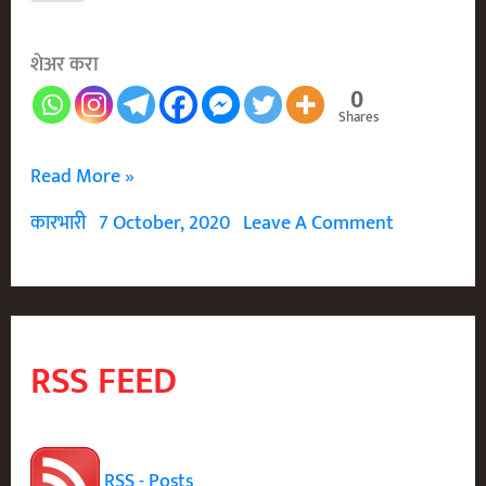
शेअर करा
0
Shares
कसा
Read More »
शिकवला
कारभारी
7 October, 2020
Leave A Comment
धीरूभाई
अंबानी
यांनी
कलकत्त्याच्या
RSS FEED
दलालांना
धडा
RSS - Posts