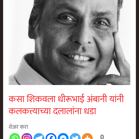
कसा शिकवला धीरूभाई अंबानी यांनी
कलकत्त्याच्या दलालांना धडा
शेअर करा
0