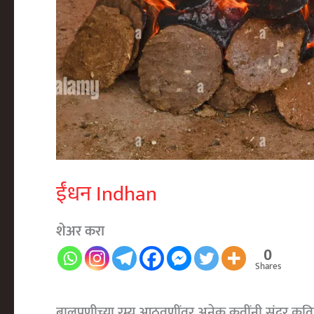
ईंधन Indhan
शेअर करा
0
Shares
बालपणीच्या रम्य आठवणींवर अनेक कवींनी सुंदर कवित