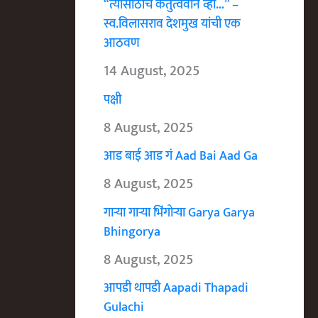
“त्यासाठीच कर्तुत्ववान व्हा…” –
स्व.विलासराव देशमुख यांची एक
आठवण
14 August, 2025
पक्षी
8 August, 2025
आड बाई आड गं Aad Bai Aad Ga
8 August, 2025
गाऱ्या गाऱ्या भिंगोऱ्या Garya Garya
Bhingorya
8 August, 2025
आपडी थापडी Aapadi Thapadi
Gulachi