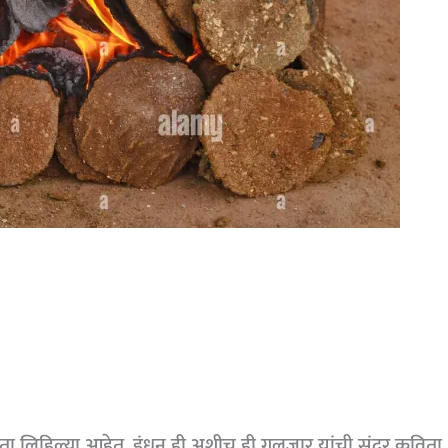
ा लिहिल्या आहेत. इंधन ही अशीच ही गुलजार यांची सुंदर कविता.