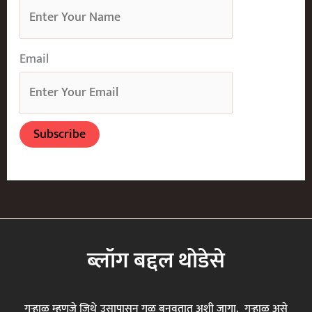
Email
ब्लॉग बद्दल थोडेसे
गुऱ्हाळ म्हणजे जिथे उसापासून गूळ बनवतात अशी जागा. गुऱ्हाळ असे