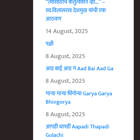
“त्यासाठीच कर्तुत्ववान व्हा…” –
स्व.विलासराव देशमुख यांची एक
आठवण
14 August, 2025
पक्षी
8 August, 2025
आड बाई आड गं Aad Bai Aad Ga
8 August, 2025
गाऱ्या गाऱ्या भिंगोऱ्या Garya Garya
Bhingorya
8 August, 2025
आपडी थापडी Aapadi Thapadi
Gulachi