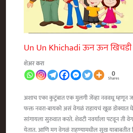
Un Un Khichadi ऊन ऊन खिचडी
शेअर करा
0
Shares
अशाच एका कुटुंबात एक मुलगी जेंव्हा नववधू म्हणून 
फक्त नवरा-बायको असं वेगळं राहायचं खूळ डोक्यात घ
सांगायला सुरुवात करते. शेवटी नवर्याला पटवून ती व
येतात. आणि मग वेगळं राहण्यामधील सुख याबाबतीत तिच