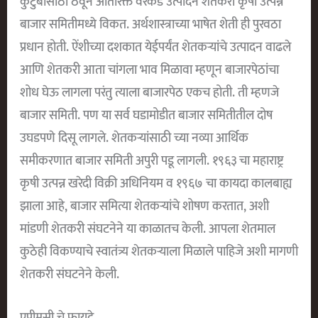
कुटुंबासाठी ठेवून अतिरिक्त वरकड उत्पादन शेतकरी कृषी उत्पन्न
बाजार समितीमध्ये विकत. अर्थशास्त्राच्या भाषेत शेती ही पुरवठा
प्रधान होती. ऐंशीच्या दशकात येईपर्यंत शेतकऱ्यांचे उत्पादन वाढले
आणि शेतकरी आता चांगला भाव मिळावा म्हणून बाजारपेठांचा
शोध घेऊ लागला परंतु त्याला बाजारपेठ एकच होती. ती म्हणजे
बाजार समिती. पण या सर्व घडामोडीत बाजार समितीतील दोष
उघडपणे दिसू लागले. शेतकऱ्यांसाठी च्या नव्या आर्थिक
समीकरणात बाजार समिती अपुरी पडू लागली. १९६३ चा महाराष्ट्र
कृषी उत्पन्न खरेदी विक्री अधिनियम व १९६७ चा कायदा कालबाह्य
झाला आहे, बाजार समित्या शेतकर्‍यांचे शोषण करतात, अशी
मांडणी शेतकरी संघटनेने या काळातच केली. आपला शेतमाल
कुठेही विकण्याचे स्वातंत्र्य शेतकर्‍याला मिळाले पाहिजे अशी मागणी
शेतकरी संघटनेने केली.
एपीमसी चे फायदे