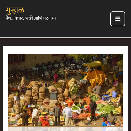
Skip
गुऱ्हाळ
To
वेध...विचार, व्यक्ती आणि घटनांचा
Content
Main
Men