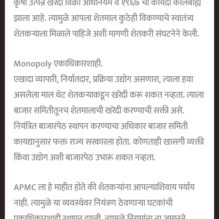
कृषी उत्पन्न खरेदी विक्री अधिनियम व १९६७ चा कायदा कालबाह्य
झाला आहे. त्यामुळे आपला शेतमाल कुठेही विकण्याचे स्वातंत्र्य
शेतकर्‍याला मिळाले पाहिजे अशी मागणी शेतकरी संघटनेने केली.
Monopoly एकाधिकारशाही.
एखादा व्यापारी, निर्यातदार, प्रक्रिया उद्योग असणारा, त्याला हवा
असलेला माल थेट शेतकर्‍याकडून खरेदी करू शकत नव्हता. त्याला
बाजार समितीतूनच शेतमालाची खरेदी करण्याची सक्ती असे.
नियंत्रित बाजारपेठ स्थापन करण्याचा अधिकार बाजार समिती
कायद्यानुसार फक्त राज्य सरकारला होता. कोणताही खासगी व्यक्ती
किंवा उद्योग अशी बाजारपेठ उभारू शकत नव्हता.
APMC ला हे माहीत होते की शेतकऱ्यांना आपल्याशिवाय पर्याय
नाही. त्यामुळे या व्यवस्थेवर नियंत्रण ठेवणाऱ्या घटकांची
एकाधिकारशाही स्थापन झाली. त्यामुळे नियमांना ना जुमानने,